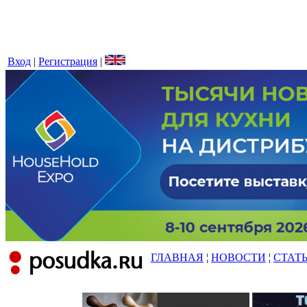
Вход
|
Регистрация
|
ГЛАВНАЯ
¦
НОВОСТИ
¦
СТАТ