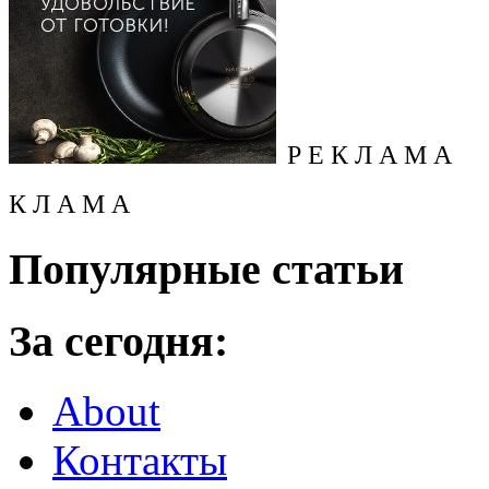
Р Е К Л А М А
К Л А М А
Популярные статьи
За сегодня:
About
Контакты