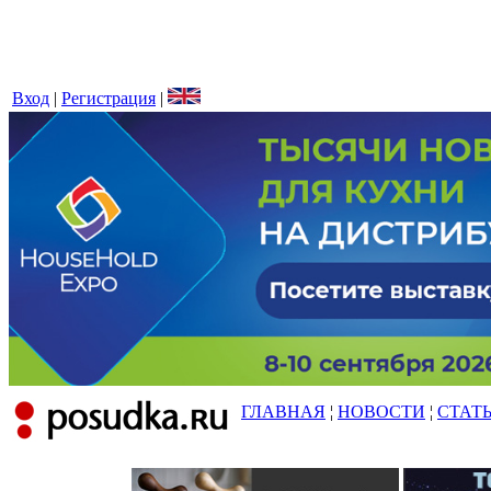
Вход
|
Регистрация
|
ГЛАВНАЯ
¦
НОВОСТИ
¦
СТАТ