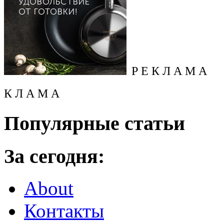
Р Е К Л А М А
К Л А М А
Популярные статьи
За сегодня:
About
Контакты