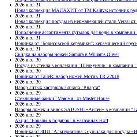
2026 июл 31
Новая коллекция МАЛАХИТ от ТМ Kalitva: источник радо
2026 июл 31
Новая коллекция посуды из нержавеющей стали Versal от 
2026 июл 31
Пополнение ассортимента бутылок для воды в компании E
2026 июл 31
Новинка от "Борисовской керамики": керамический соус
2026 июл 31
Скидка на наборы ножей Samura в Williams Oliver
2026 июл 30
Посуда из стекла в коллекции "Щелкунчик" в компании 
2026 июл 30
Новинка от TalleR: набор ножей Мотив TR-22018
2026 июл 30
Набор литых кастрюль Esprado "Кварта"
2026 июл 29
Стеклянные банки "Маюми" от Master House
2026 июл 29
Наборы ложек и вилок SATOSHI «Антей» в компании "Г
2026 июл 29
Акция "Бокалы в подарок" в магазинах Hoff
2026 июл 29
Новинка от ЗПИ "Альтернатива": сушилка для посуды «
2026 июл 28