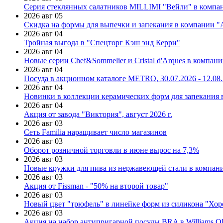
Серия стеклянных салатников MILLIMI "Вейли" в компан
2026 авг 05
Скидка на формы для выпечки и запекания в компании 
2026 авг 04
Тройная выгода в "Спецторг Кэш энд Керри"
2026 авг 04
Новые серии Chef&Sommelier и Cristal d'Arques в компан
2026 авг 04
Посуда в акционном каталоге METRO, 30.07.2026 - 12.08
2026 авг 04
Новинки в коллекции керамических форм для запекания
2026 авг 04
Акция от завода "Виктория", август 2026 г.
2026 авг 03
Сеть Familia наращивает число магазинов
2026 авг 03
Оборот розничной торговли в июне вырос на 7,3%
2026 авг 03
Новые кружки для пива из нержавеющей стали в компан
2026 авг 03
Акция от Fissman - "50% на второй товар"
2026 авг 03
Новый цвет "трюфель" в линейке форм из силикона "Хор
2026 авг 03
Акция на набор антипригарной посуды BRA в Williams Ol