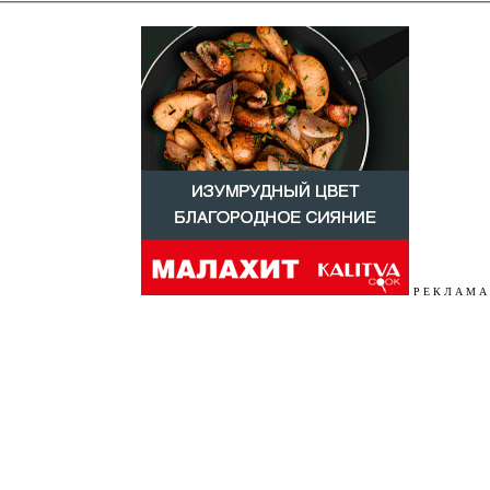
Р Е К Л А М А