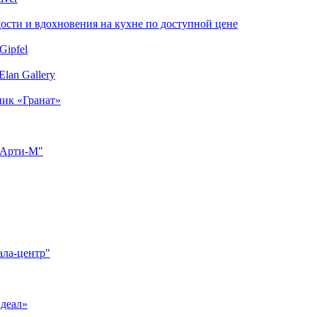
сти и вдохновения на кухне по доступной цене
Gipfel
lan Gallery
ник «Гранат»
"Арти-М"
ала-центр"
Идеал»