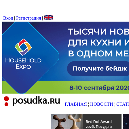
Вход
|
Регистрация
|
ГЛАВНАЯ
¦
НОВОСТИ
¦
СТАТ