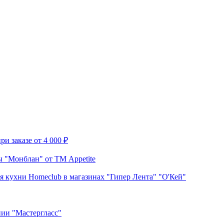
и заказе от 4 000 ₽
 "Монблан" от ТМ Appetite
я кухни Homeclub в магазинах "Гипер Лента" "О'Кей"
нии "Мастергласс"