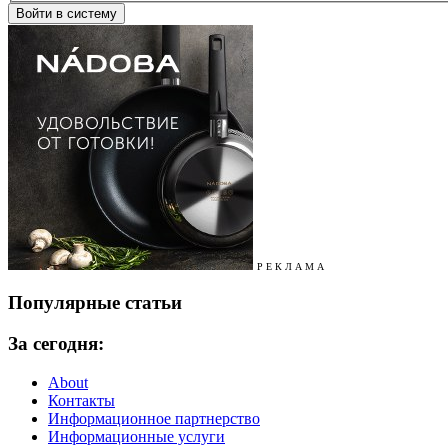
Р Е К Л А М А
Популярные статьи
За сегодня:
About
Контакты
Информационное партнерство
Информационные услуги