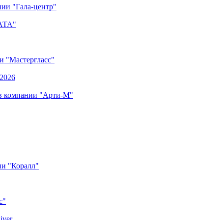
ии "Гала-центр"
"АТА"
ии "Мастергласс"
.2026
 в компании "Арти-М"
ии "Коралл"
с"
iver