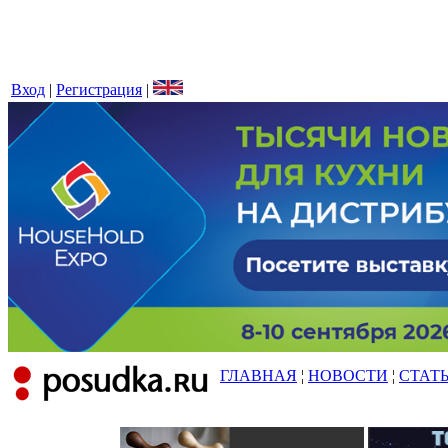
Вход
|
Регистрация
|
ГЛАВНАЯ
¦
НОВОСТИ
¦
СТАТ