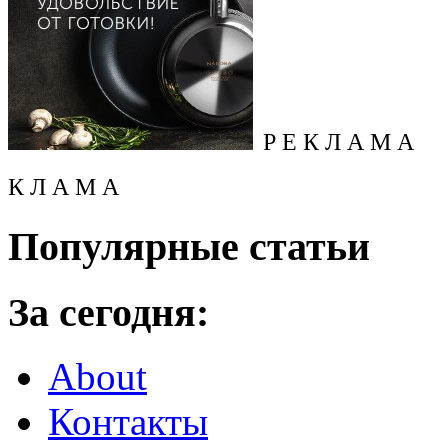
Р Е К Л А М А
К Л А М А
Популярные статьи
За сегодня:
About
Контакты