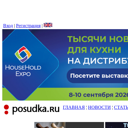
Вход
|
Регистрация
|
ГЛАВНАЯ
¦
НОВОСТИ
¦
СТАТ