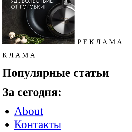
Р Е К Л А М А
К Л А М А
Популярные статьи
За сегодня:
About
Контакты