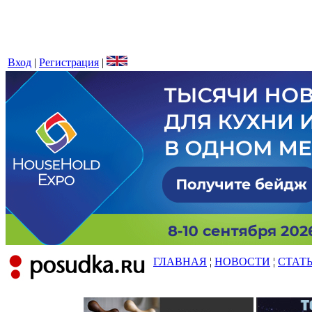
Вход
|
Регистрация
|
ГЛАВНАЯ
¦
НОВОСТИ
¦
СТАТ