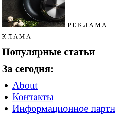
Р Е К Л А М А
К Л А М А
Популярные статьи
За сегодня:
About
Контакты
Информационное партн