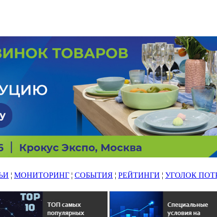
ЬИ
¦
МОНИТОРИНГ
¦
СОБЫТИЯ
¦
РЕЙТИНГИ
¦
УГОЛОК ПОТ