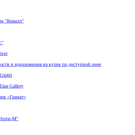
ии "Коралл"
с"
iver
сти и вдохновения на кухне по доступной цене
Gipfel
lan Gallery
ник «Гранат»
"Арти-М"