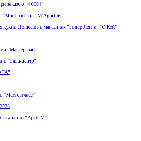
и заказе от 4 000 ₽
 "Монблан" от ТМ Appetite
я кухни Homeclub в магазинах "Гипер Лента" "О'Кей"
нии "Мастергласс"
ии "Гала-центр"
"АТА"
ии "Мастергласс"
.2026
 в компании "Арти-М"