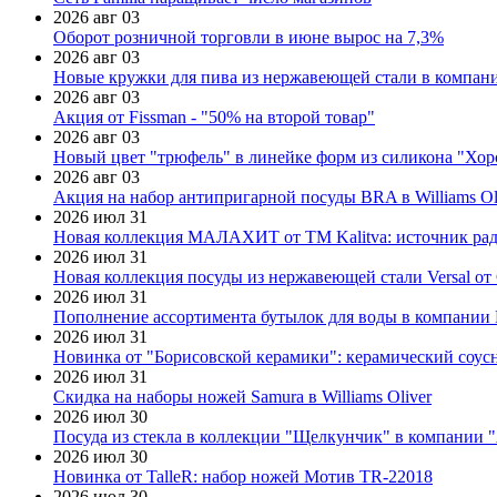
2026 авг 03
Оборот розничной торговли в июне вырос на 7,3%
2026 авг 03
Новые кружки для пива из нержавеющей стали в компан
2026 авг 03
Акция от Fissman - "50% на второй товар"
2026 авг 03
Новый цвет "трюфель" в линейке форм из силикона "Хор
2026 авг 03
Акция на набор антипригарной посуды BRA в Williams Ol
2026 июл 31
Новая коллекция МАЛАХИТ от ТМ Kalitva: источник радо
2026 июл 31
Новая коллекция посуды из нержавеющей стали Versal от 
2026 июл 31
Пополнение ассортимента бутылок для воды в компании E
2026 июл 31
Новинка от "Борисовской керамики": керамический соус
2026 июл 31
Скидка на наборы ножей Samura в Williams Oliver
2026 июл 30
Посуда из стекла в коллекции "Щелкунчик" в компании 
2026 июл 30
Новинка от TalleR: набор ножей Мотив TR-22018
2026 июл 30