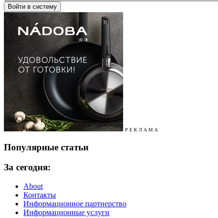
Р Е К Л А М А
Популярные статьи
За сегодня:
About
Контакты
Информационное партнерство
Информационные услуги