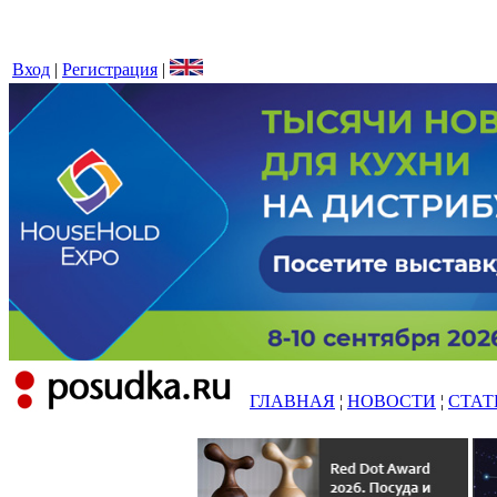
Вход
|
Регистрация
|
ГЛАВНАЯ
¦
НОВОСТИ
¦
СТАТ