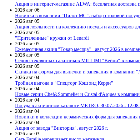
Акция в интернет-магазине ALWA: бесплатная доставка пр
2026 авг 06
Новинка в компании "Пилот МС": набор столовой посуды
2026 авг 05
Акция лояльности на коллекцию посуды и аксессуаров дл
2026 авг 05
"Приталенные" кружки от Lenardi
2026 авг 05
Ежемесячная акция "Товар месяца" - август 2026 в компа
2026 авг 05
Серия стеклянных салатников MILLIMI "Вейли" в компан
2026 авг 05
Скидка на формы для выпечки и запекания в компании 
2026 авг 04
Тройная выгода в "Спецторг Кэш энд Керри"
2026 авг 04
Новые серии Chef&Sommelier и Cristal d'Arques в компан
2026 авг 04
Посуда в акционном каталоге METRO, 30.07.2026 - 12.08
2026 авг 04
Новинки в коллекции керамических форм для запекания
2026 авг 04
Акция от завода "Виктория", август 2026 г.
2026 авг 03
Сеть Familia наращивает число магазинов