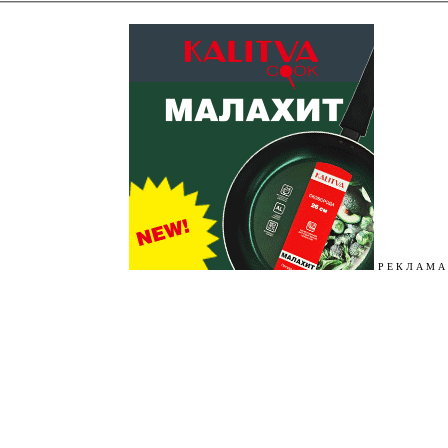
Р Е К Л А М А