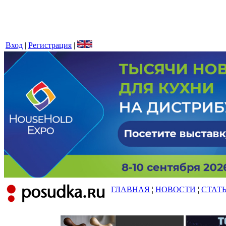
Вход
|
Регистрация
|
ГЛАВНАЯ
¦
НОВОСТИ
¦
СТАТ