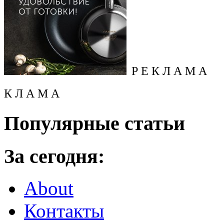
Р Е К Л А М А
К Л А М А
Популярные статьи
За сегодня:
About
Контакты