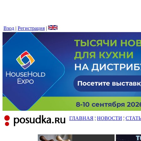
Вход
|
Регистрация
|
ГЛАВНАЯ
¦
НОВОСТИ
¦
СТАТ