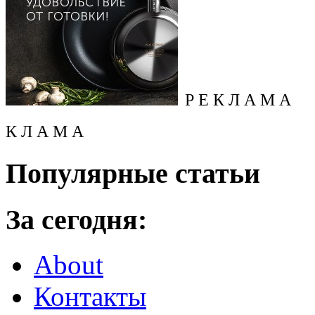
Р Е К Л А М А
К Л А М А
Популярные статьи
За сегодня:
About
Контакты