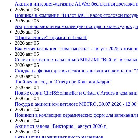
Акция в интернет-магазине ALWA: бесплатная доставка пр
2026 авг 06
Новинка в компании "Пилот МС": набор столовой посуды
2026 авг 05
Акция лояльности на коллекцию посуды и аксессуаров дл
2026 авг 05
"Приталенные" кружки от Lenardi
2026 авг 05
Ежемесячная акция "Товар месяца" - август 2026 в компа
2026 авг 05
Серия стеклянных салатников MILLIMI "Вейли" в компан
2026 авг 05
Скидка на формы для выпечки и запекания в компании 
2026 авг 04
Тройная выгода в "Спецторг Кэш энд Керри"
2026 авг 04
Новые серии Chef&Sommelier и Cristal d'Arques в компан
2026 авг 04
Посуда в акционном каталоге METRO, 30.07.2026 - 12.08
2026 авг 04
Новинки в коллекции керамических форм для запекания
2026 авг 04
Акция от завода "Виктория", август 2026 г.
2026 авг 03
Сеть Familia наращивает число магазинов