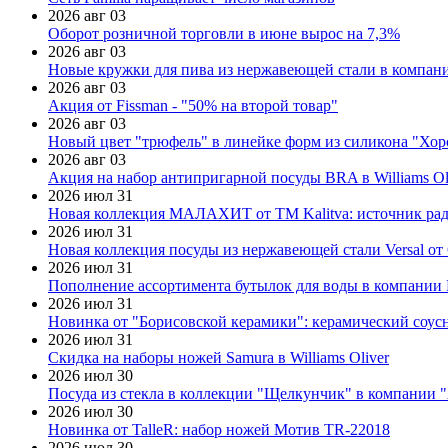
2026 авг 03
Оборот розничной торговли в июне вырос на 7,3%
2026 авг 03
Новые кружки для пива из нержавеющей стали в компан
2026 авг 03
Акция от Fissman - "50% на второй товар"
2026 авг 03
Новый цвет "трюфель" в линейке форм из силикона "Хор
2026 авг 03
Акция на набор антипригарной посуды BRA в Williams Ol
2026 июл 31
Новая коллекция МАЛАХИТ от ТМ Kalitva: источник радо
2026 июл 31
Новая коллекция посуды из нержавеющей стали Versal от 
2026 июл 31
Пополнение ассортимента бутылок для воды в компании E
2026 июл 31
Новинка от "Борисовской керамики": керамический соус
2026 июл 31
Скидка на наборы ножей Samura в Williams Oliver
2026 июл 30
Посуда из стекла в коллекции "Щелкунчик" в компании 
2026 июл 30
Новинка от TalleR: набор ножей Мотив TR-22018
2026 июл 30