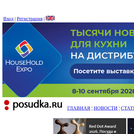
Вход
|
Регистрация
|
ГЛАВНАЯ
¦
НОВОСТИ
¦
СТАТ