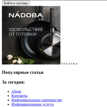
Р Е К Л А М А
Популярные статьи
За сегодня:
About
Контакты
Информационное партнерство
Информационные услуги