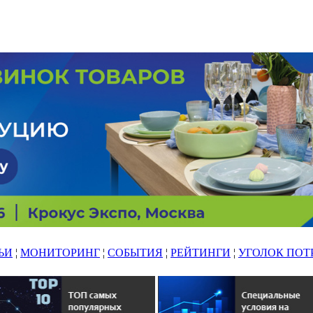
ЬИ
¦
МОНИТОРИНГ
¦
СОБЫТИЯ
¦
РЕЙТИНГИ
¦
УГОЛОК ПОТ