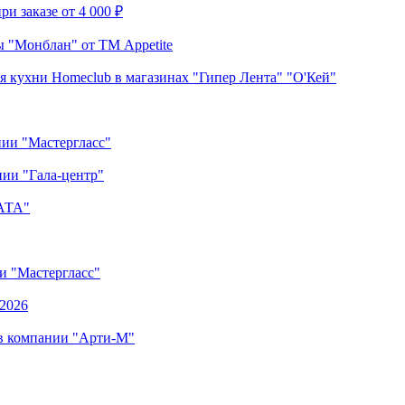
и заказе от 4 000 ₽
 "Монблан" от ТМ Appetite
я кухни Homeclub в магазинах "Гипер Лента" "О'Кей"
нии "Мастергласс"
ии "Гала-центр"
"АТА"
ии "Мастергласс"
.2026
 в компании "Арти-М"