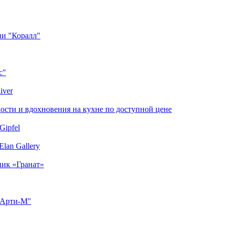
ии "Коралл"
с"
iver
сти и вдохновения на кухне по доступной цене
Gipfel
lan Gallery
ник «Гранат»
"Арти-М"