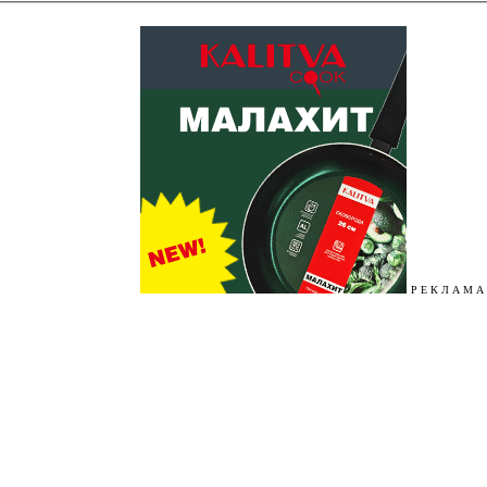
Р Е К Л А М А