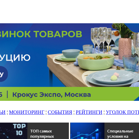
ЬИ
¦
МОНИТОРИНГ
¦
СОБЫТИЯ
¦
РЕЙТИНГИ
¦
УГОЛОК ПОТ