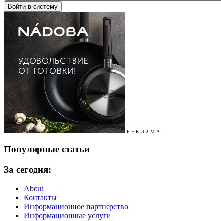
Р Е К Л А М А
Популярные статьи
За сегодня:
About
Контакты
Информационное партнерство
Информационные услуги