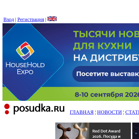
Вход
|
Регистрация
|
ГЛАВНАЯ
¦
НОВОСТИ
¦
СТАТ