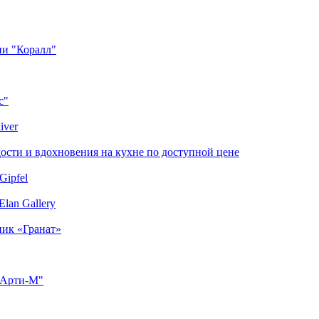
ии "Коралл"
с"
iver
сти и вдохновения на кухне по доступной цене
Gipfel
lan Gallery
ник «Гранат»
"Арти-М"