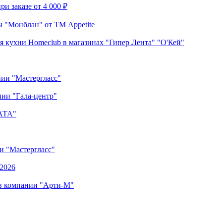
и заказе от 4 000 ₽
 "Монблан" от ТМ Appetite
я кухни Homeclub в магазинах "Гипер Лента" "О'Кей"
нии "Мастергласс"
ии "Гала-центр"
"АТА"
ии "Мастергласс"
.2026
 в компании "Арти-М"