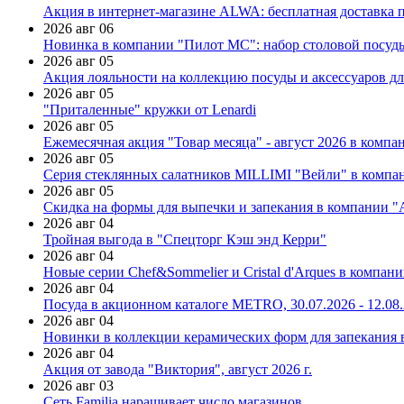
Акция в интернет-магазине ALWA: бесплатная доставка пр
2026 авг 06
Новинка в компании "Пилот МС": набор столовой посуды
2026 авг 05
Акция лояльности на коллекцию посуды и аксессуаров дл
2026 авг 05
"Приталенные" кружки от Lenardi
2026 авг 05
Ежемесячная акция "Товар месяца" - август 2026 в компа
2026 авг 05
Серия стеклянных салатников MILLIMI "Вейли" в компан
2026 авг 05
Скидка на формы для выпечки и запекания в компании 
2026 авг 04
Тройная выгода в "Спецторг Кэш энд Керри"
2026 авг 04
Новые серии Chef&Sommelier и Cristal d'Arques в компан
2026 авг 04
Посуда в акционном каталоге METRO, 30.07.2026 - 12.08
2026 авг 04
Новинки в коллекции керамических форм для запекания
2026 авг 04
Акция от завода "Виктория", август 2026 г.
2026 авг 03
Сеть Familia наращивает число магазинов