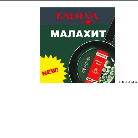
Р Е К Л А М А