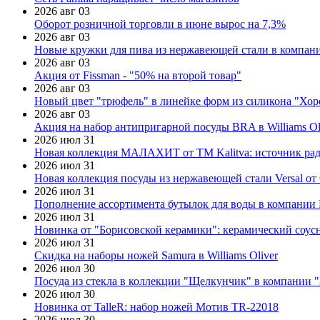
2026 авг 03
Оборот розничной торговли в июне вырос на 7,3%
2026 авг 03
Новые кружки для пива из нержавеющей стали в компан
2026 авг 03
Акция от Fissman - "50% на второй товар"
2026 авг 03
Новый цвет "трюфель" в линейке форм из силикона "Хор
2026 авг 03
Акция на набор антипригарной посуды BRA в Williams Ol
2026 июл 31
Новая коллекция МАЛАХИТ от ТМ Kalitva: источник радо
2026 июл 31
Новая коллекция посуды из нержавеющей стали Versal от 
2026 июл 31
Пополнение ассортимента бутылок для воды в компании E
2026 июл 31
Новинка от "Борисовской керамики": керамический соус
2026 июл 31
Скидка на наборы ножей Samura в Williams Oliver
2026 июл 30
Посуда из стекла в коллекции "Щелкунчик" в компании 
2026 июл 30
Новинка от TalleR: набор ножей Мотив TR-22018
2026 июл 30