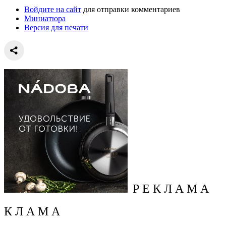
Войдите на сайт
для отправки комментариев
Миниатюра
Версия для печати
Р Е К Л А М А
К Л А М А