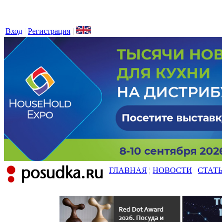
Вход
|
Регистрация
|
ГЛАВНАЯ
¦
НОВОСТИ
¦
СТАТ