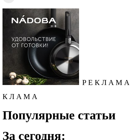
Р Е К Л А М А
К Л А М А
Популярные статьи
За сегодня: