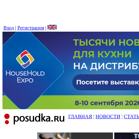
Вход
|
Регистрация
|
ГЛАВНАЯ
¦
НОВОСТИ
¦
СТАТ