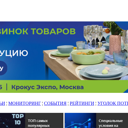
ЬИ
¦
МОНИТОРИНГ
¦
СОБЫТИЯ
¦
РЕЙТИНГИ
¦
УГОЛОК ПОТ