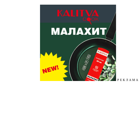
Р Е К Л А М А