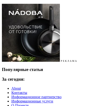
Р Е К Л А М А
Популярные статьи
За сегодня:
About
Контакты
Информационное партнерство
Информационные услуги
О Проекте