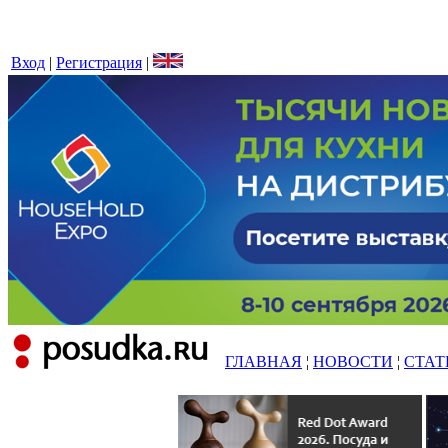
Вход
|
Регистрация
|
ГЛАВНАЯ
¦
НОВОСТИ
¦
СТАТ