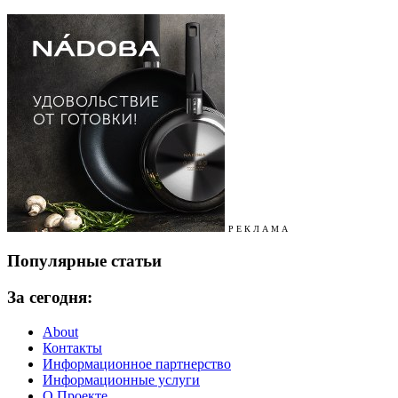
Р Е К Л А М А
Популярные статьи
За сегодня:
About
Контакты
Информационное партнерство
Информационные услуги
О Проекте