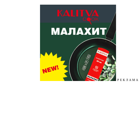
Р Е К Л А М А