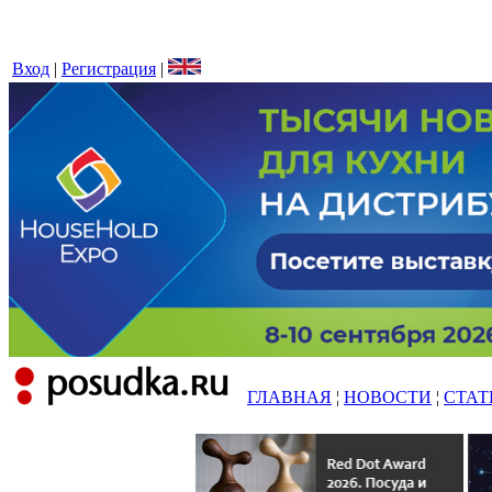
Вход
|
Регистрация
|
ГЛАВНАЯ
¦
НОВОСТИ
¦
СТАТ