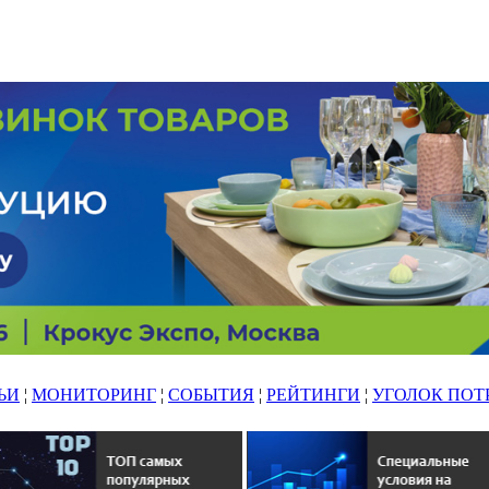
ЬИ
¦
МОНИТОРИНГ
¦
СОБЫТИЯ
¦
РЕЙТИНГИ
¦
УГОЛОК ПОТ