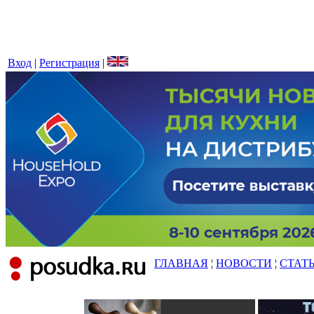
Вход
|
Регистрация
|
ГЛАВНАЯ
¦
НОВОСТИ
¦
СТАТ