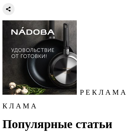
Р Е К Л А М А
К Л А М А
Популярные статьи