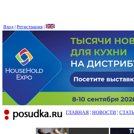
Вход
|
Регистрация
|
ГЛАВНАЯ
¦
НОВОСТИ
¦
СТАТ