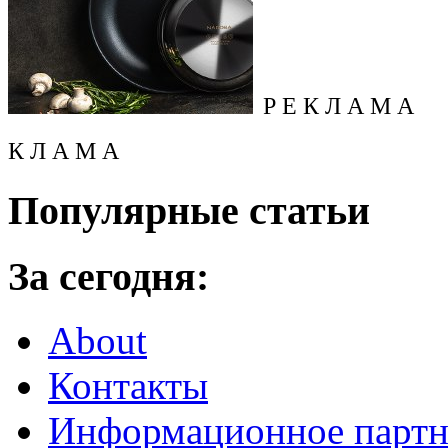
Р Е К Л А М А
К Л А М А
Популярные статьи
За сегодня:
About
Контакты
Информационное партн