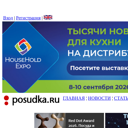
Вход
|
Регистрация
|
ГЛАВНАЯ
¦
НОВОСТИ
¦
СТАТ