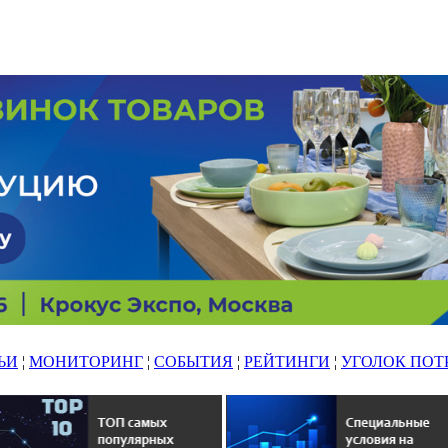
ЬИ
¦
МОНИТОРИНГ
¦
СОБЫТИЯ
¦
РЕЙТИНГИ
¦
УГОЛОК ПОТ