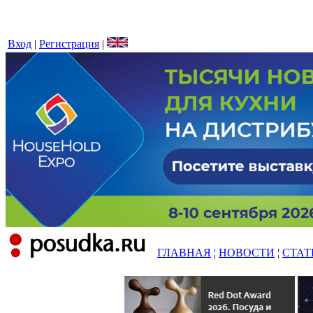
Вход
|
Регистрация
|
ГЛАВНАЯ
¦
НОВОСТИ
¦
СТАТ