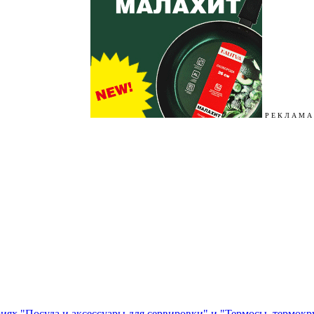
Р Е К Л А М А
ориях "Посуда и аксессуары для сервировки" и "Термосы, термок