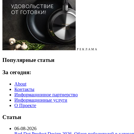
Р Е К Л А М А
Популярные статьи
За сегодня:
About
Контакты
Информационное партнерство
Информационные услуги
О Проекте
Статьи
06-08-2026
Red Dot Product Design 2026. Обзор победителей в катег