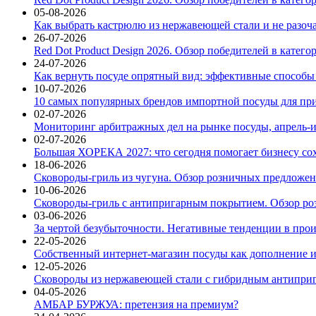
05-08-2026
Как выбрать кастрюлю из нержавеющей стали и не разоч
26-07-2026
Red Dot Product Design 2026. Обзор победителей в катег
24-07-2026
Как вернуть посуде опрятный вид: эффективные способы
10-07-2026
10 самых популярных брендов импортной посуды для при
02-07-2026
Мониторинг арбитражных дел на рынке посуды, апрель-и
02-07-2026
Большая ХОРЕКА 2027: что сегодня помогает бизнесу со
18-06-2026
Сковороды-гриль из чугуна. Обзор розничных предложени
10-06-2026
Сковороды-гриль с антипригарным покрытием. Обзор ро
03-06-2026
За чертой безубыточности. Негативные тенденции в про
22-05-2026
Собственный интернет-магазин посуды как дополнение и
12-05-2026
Сковороды из нержавеющей стали с гибридным антиприг
04-05-2026
АМБАР БУРЖУА: претензия на премиум?