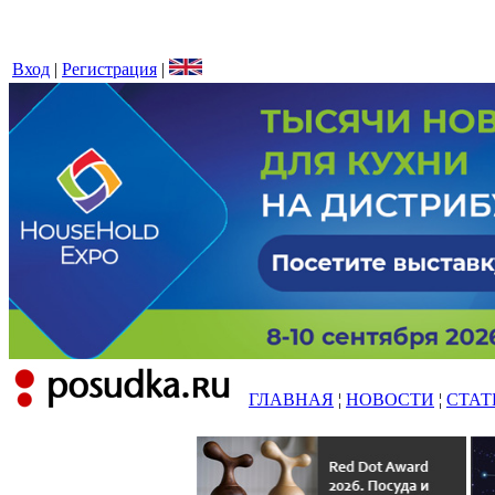
Вход
|
Регистрация
|
ГЛАВНАЯ
¦
НОВОСТИ
¦
СТАТ