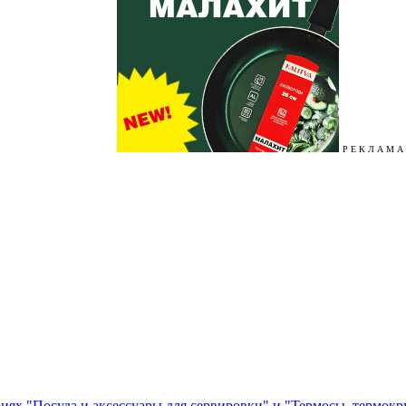
Р Е К Л А М А
ориях "Посуда и аксессуары для сервировки" и "Термосы, термок