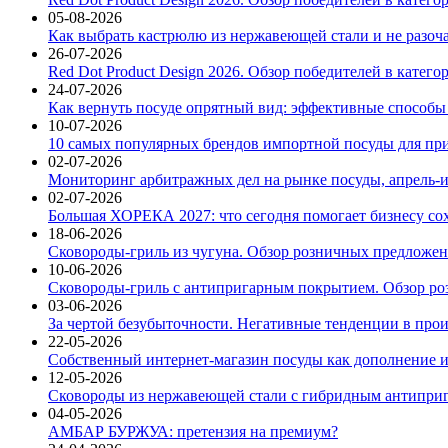
05-08-2026
Как выбрать кастрюлю из нержавеющей стали и не разоч
26-07-2026
Red Dot Product Design 2026. Обзор победителей в катег
24-07-2026
Как вернуть посуде опрятный вид: эффективные способы
10-07-2026
10 самых популярных брендов импортной посуды для при
02-07-2026
Мониторинг арбитражных дел на рынке посуды, апрель-и
02-07-2026
Большая ХОРЕКА 2027: что сегодня помогает бизнесу со
18-06-2026
Сковороды-гриль из чугуна. Обзор розничных предложени
10-06-2026
Сковороды-гриль с антипригарным покрытием. Обзор ро
03-06-2026
За чертой безубыточности. Негативные тенденции в про
22-05-2026
Собственный интернет-магазин посуды как дополнение и
12-05-2026
Сковороды из нержавеющей стали с гибридным антиприг
04-05-2026
АМБАР БУРЖУА: претензия на премиум?