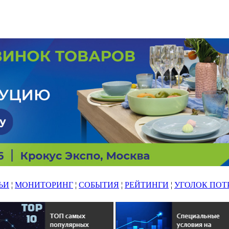
ЬИ
¦
МОНИТОРИНГ
¦
СОБЫТИЯ
¦
РЕЙТИНГИ
¦
УГОЛОК ПОТ