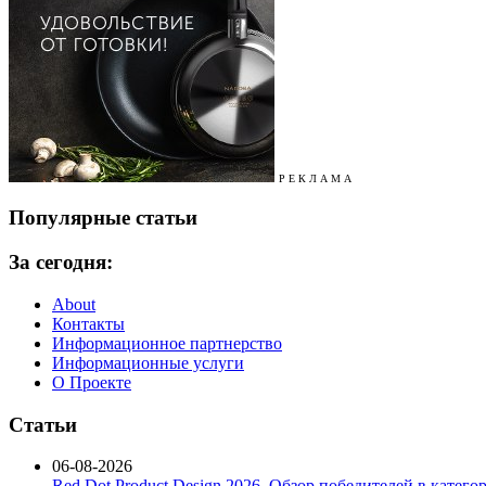
Р Е К Л А М А
Популярные статьи
За сегодня:
About
Контакты
Информационное партнерство
Информационные услуги
О Проекте
Статьи
06-08-2026
Red Dot Product Design 2026. Обзор победителей в катег