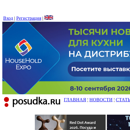
Вход
|
Регистрация
|
ГЛАВНАЯ
¦
НОВОСТИ
¦
СТАТ