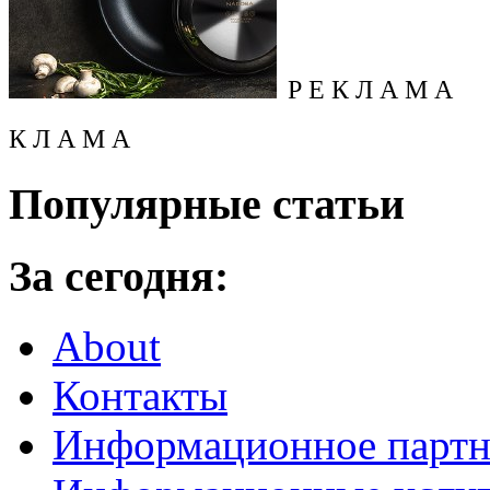
Р Е К Л А М А
К Л А М А
Популярные статьи
За сегодня:
About
Контакты
Информационное партн