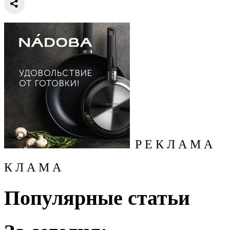
Р Е К Л А М А
К Л А М А
Популярные статьи