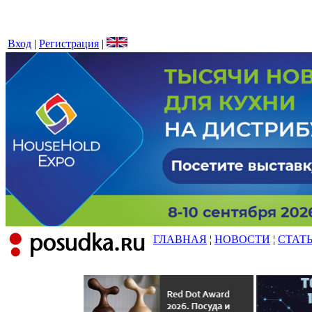
Вход
|
Регистрация
|
ГЛАВНАЯ
¦
НОВОСТИ
¦
СТАТ