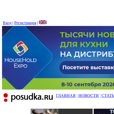
Вход
|
Регистрация
|
ГЛАВНАЯ
¦
НОВОСТИ
¦
СТАТ