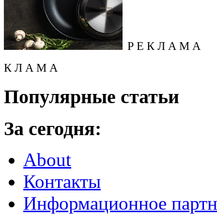
Р Е К Л А М А
К Л А М А
Популярные статьи
За сегодня:
About
Контакты
Информационное партн