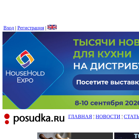
Вход
|
Регистрация
|
ГЛАВНАЯ
¦
НОВОСТИ
¦
СТАТ