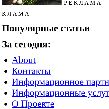
Р Е К Л А М А
К Л А М А
Популярные статьи
За сегодня:
About
Контакты
Информационное партн
Информационные услу
О Проекте