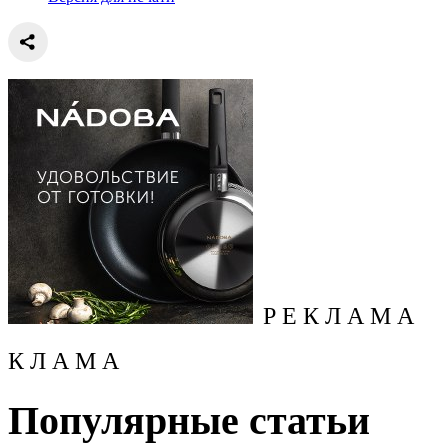
Р Е К Л А М А
К Л А М А
Популярные статьи