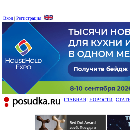
Вход
|
Регистрация
|
ГЛАВНАЯ
¦
НОВОСТИ
¦
СТАТ