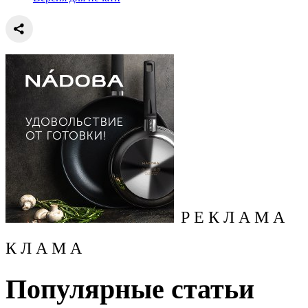
Р Е К Л А М А
К Л А М А
Популярные статьи