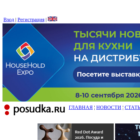
Вход
|
Регистрация
|
ГЛАВНАЯ
¦
НОВОСТИ
¦
СТАТ