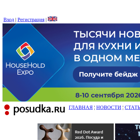
Вход
|
Регистрация
|
ГЛАВНАЯ
¦
НОВОСТИ
¦
СТАТ