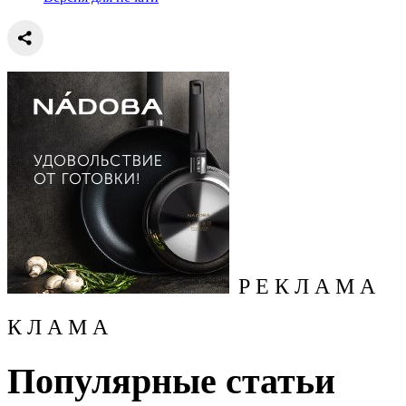
Р Е К Л А М А
К Л А М А
Популярные статьи