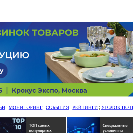
ЬИ
¦
МОНИТОРИНГ
¦
СОБЫТИЯ
¦
РЕЙТИНГИ
¦
УГОЛОК ПОТ