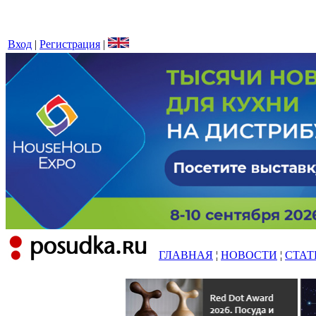
Вход
|
Регистрация
|
ГЛАВНАЯ
¦
НОВОСТИ
¦
СТАТ