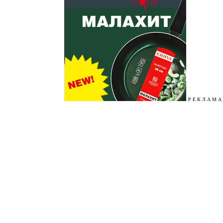
Р Е К Л А М А