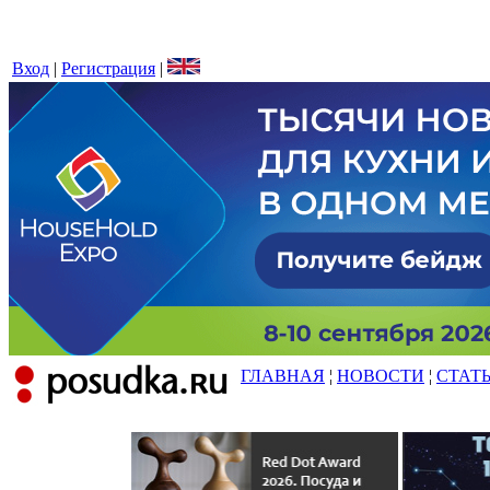
Вход
|
Регистрация
|
ГЛАВНАЯ
¦
НОВОСТИ
¦
СТАТ