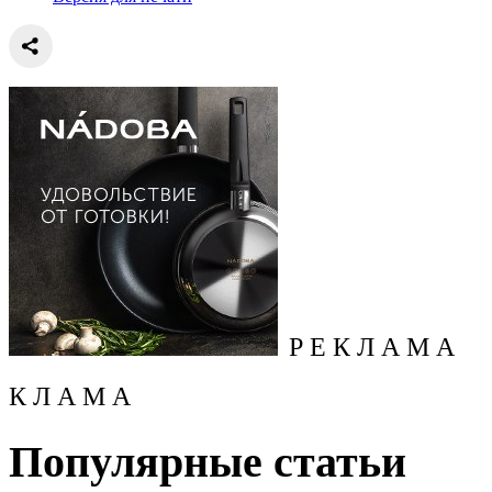
Р Е К Л А М А
К Л А М А
Популярные статьи