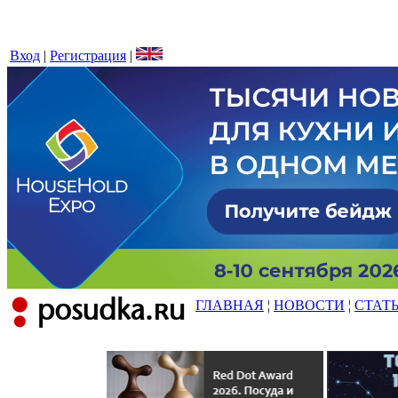
Вход
|
Регистрация
|
ГЛАВНАЯ
¦
НОВОСТИ
¦
СТАТ