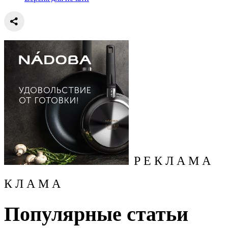
Р Е К Л А М А
К Л А М А
Популярные статьи