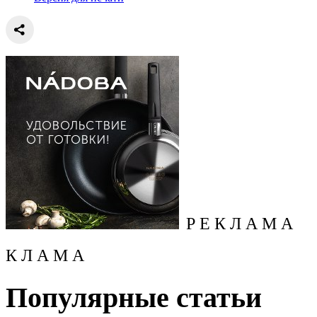
Р Е К Л А М А
К Л А М А
Популярные статьи