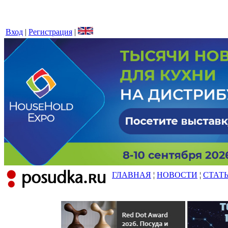
Вход
|
Регистрация
|
ГЛАВНАЯ
¦
НОВОСТИ
¦
СТАТ