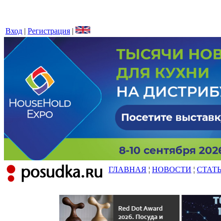
Вход
|
Регистрация
|
ГЛАВНАЯ
¦
НОВОСТИ
¦
СТАТ