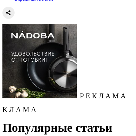
Р Е К Л А М А
К Л А М А
Популярные статьи