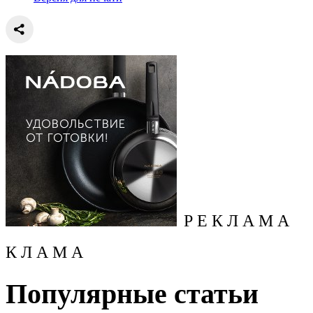
Р Е К Л А М А
К Л А М А
Популярные статьи