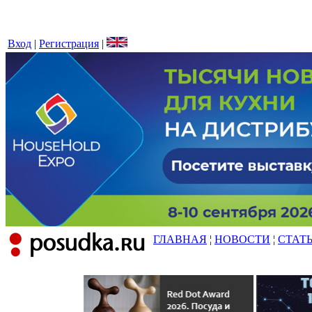
Вход
|
Регистрация
|
ГЛАВНАЯ
¦
НОВОСТИ
¦
СТАТ