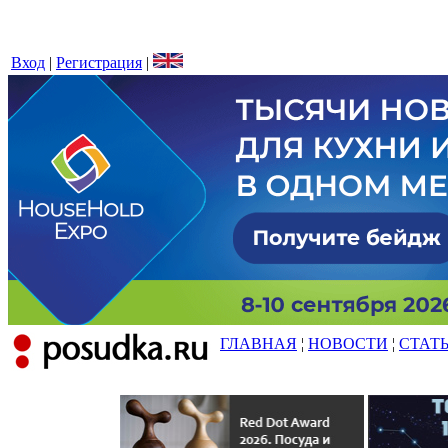
Вход
|
Регистрация
|
ГЛАВНАЯ
¦
НОВОСТИ
¦
СТАТ