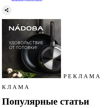
Р Е К Л А М А
К Л А М А
Популярные статьи