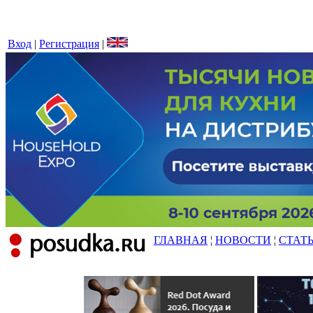
Вход
|
Регистрация
|
ГЛАВНАЯ
¦
НОВОСТИ
¦
СТАТ