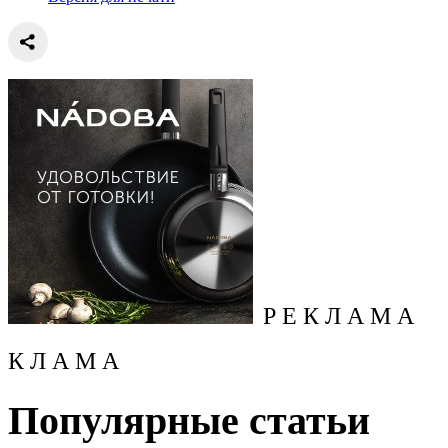
Р Е К Л А М А
К Л А М А
Популярные статьи