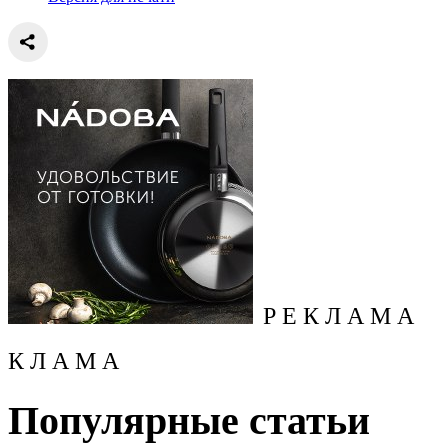
Р Е К Л А М А
К Л А М А
Популярные статьи