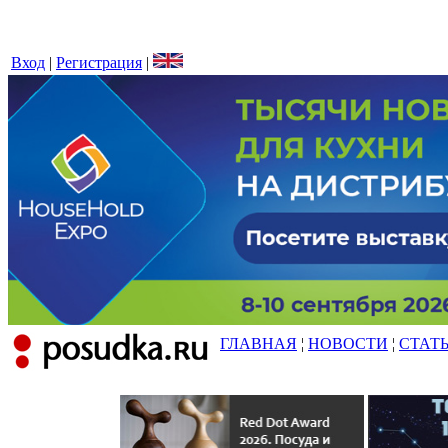
Вход
|
Регистрация
|
ГЛАВНАЯ
¦
НОВОСТИ
¦
СТАТ