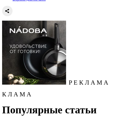
Р Е К Л А М А
К Л А М А
Популярные статьи