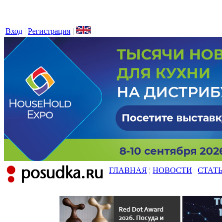
Вход
|
Регистрация
|
ГЛАВНАЯ
¦
НОВОСТИ
¦
СТАТ