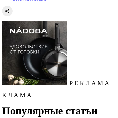
Р Е К Л А М А
К Л А М А
Популярные статьи