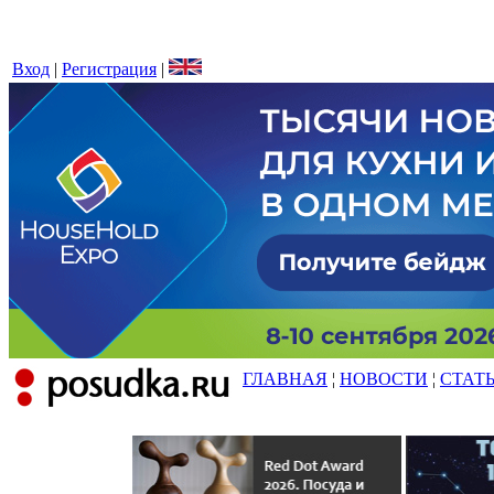
Вход
|
Регистрация
|
ГЛАВНАЯ
¦
НОВОСТИ
¦
СТАТ