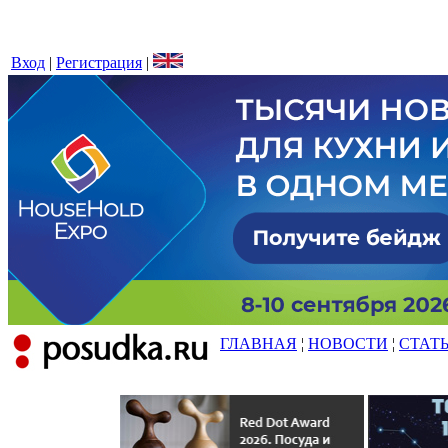
Вход
|
Регистрация
|
ГЛАВНАЯ
¦
НОВОСТИ
¦
СТАТ