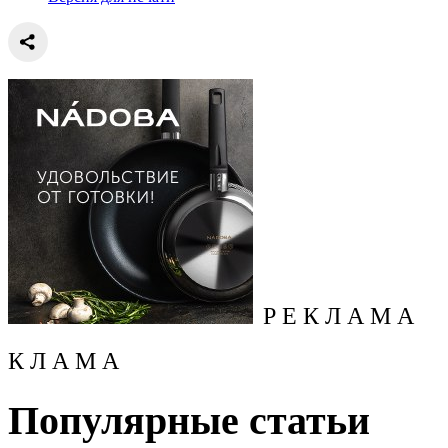
Р Е К Л А М А
К Л А М А
Популярные статьи