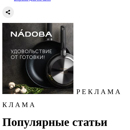
Р Е К Л А М А
К Л А М А
Популярные статьи