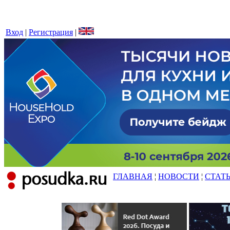
Вход
|
Регистрация
|
ГЛАВНАЯ
¦
НОВОСТИ
¦
СТАТ