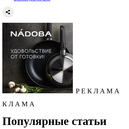
Р Е К Л А М А
К Л А М А
Популярные статьи