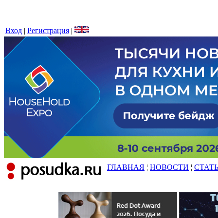
Вход
|
Регистрация
|
ГЛАВНАЯ
¦
НОВОСТИ
¦
СТАТ