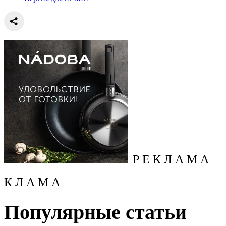
Р Е К Л А М А
К Л А М А
Популярные статьи