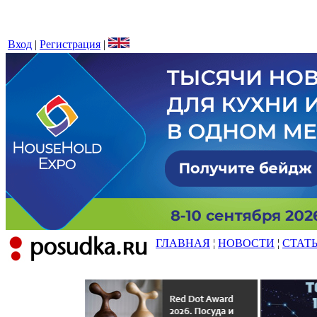
Вход
|
Регистрация
|
ГЛАВНАЯ
¦
НОВОСТИ
¦
СТАТ