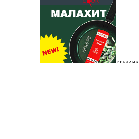
Р Е К Л А М А