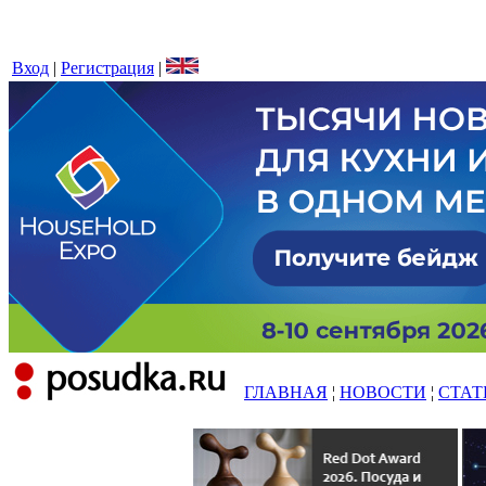
Вход
|
Регистрация
|
ГЛАВНАЯ
¦
НОВОСТИ
¦
СТАТ