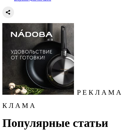
Р Е К Л А М А
К Л А М А
Популярные статьи