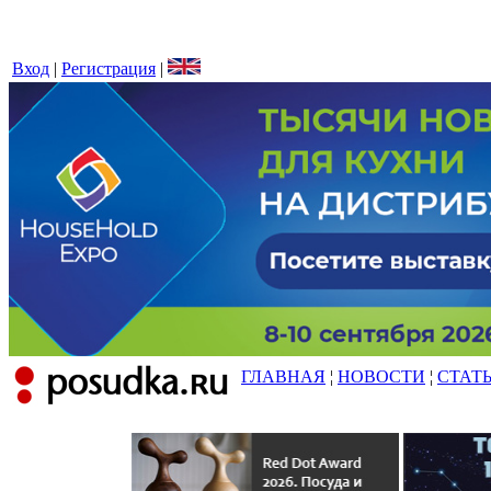
Вход
|
Регистрация
|
ГЛАВНАЯ
¦
НОВОСТИ
¦
СТАТ