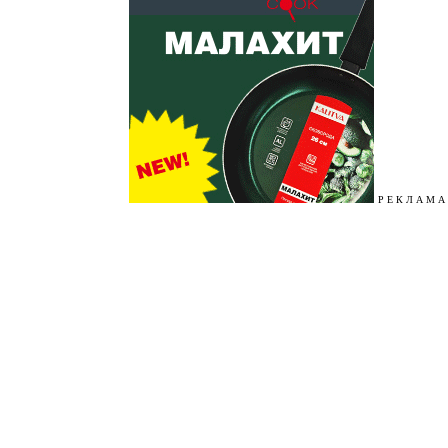
Р Е К Л А М А