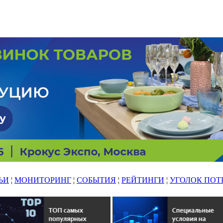
ЬИ
¦
МОНИТОРИНГ
¦
СОБЫТИЯ
¦
РЕЙТИНГИ
¦
УГОЛОК ПОТ