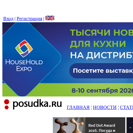
Вход
|
Регистрация
|
ГЛАВНАЯ
¦
НОВОСТИ
¦
СТАТ