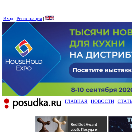
Вход
|
Регистрация
|
ГЛАВНАЯ
¦
НОВОСТИ
¦
СТАТ