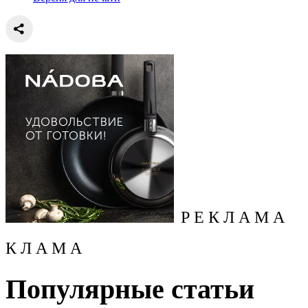
Р Е К Л А М А
К Л А М А
Популярные статьи