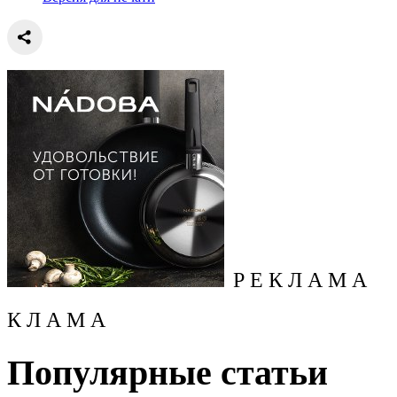
Р Е К Л А М А
К Л А М А
Популярные статьи