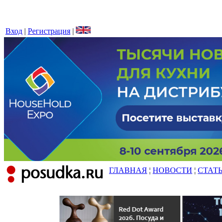
Вход
|
Регистрация
|
ГЛАВНАЯ
¦
НОВОСТИ
¦
СТАТ