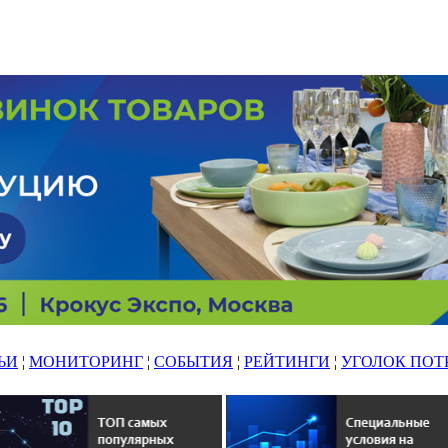
ЬИ
¦
МОНИТОРИНГ
¦
СОБЫТИЯ
¦
РЕЙТИНГИ
¦
УГОЛОК ПОТ