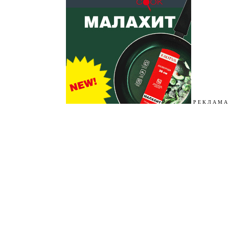
Р Е К Л А М А