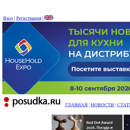
Вход
|
Регистрация
|
ГЛАВНАЯ
¦
НОВОСТИ
¦
СТАТ