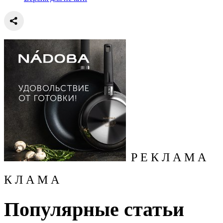
Р Е К Л А М А
К Л А М А
Популярные статьи