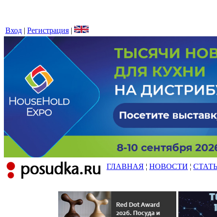
Вход
|
Регистрация
|
ГЛАВНАЯ
¦
НОВОСТИ
¦
СТАТ