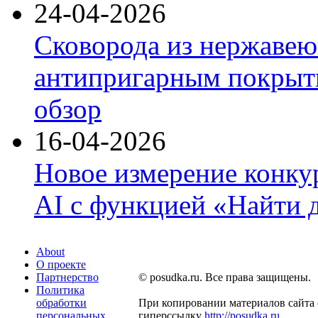
24-04-2026
Сковорода из нержавею
антипригарным покрыти
обзор
16-04-2026
Новое измерение конку
AI с функцией «Найти 
About
О проекте
Партнерство
© posudka.ru. Все права защищены.
Политика
обработки
При копировании материалов сайта 
персональных
гиперссылку
http://posudka.ru
.