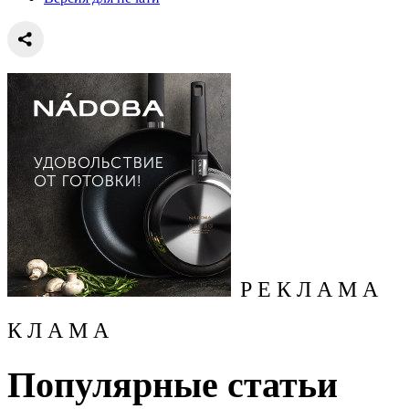
Р Е К Л А М А
К Л А М А
Популярные статьи