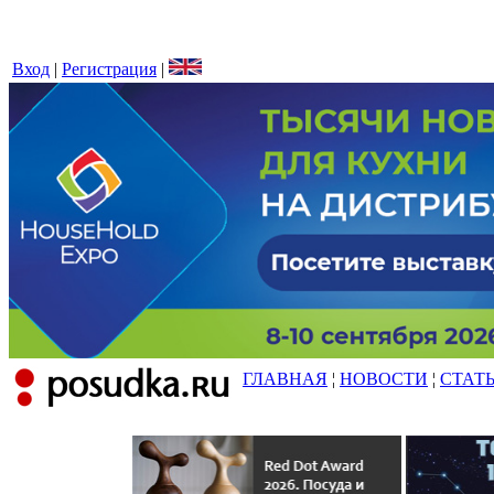
Вход
|
Регистрация
|
ГЛАВНАЯ
¦
НОВОСТИ
¦
СТАТ